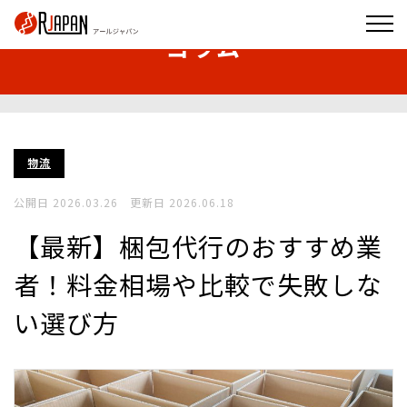
コラム
物流代行サービス
物流
コールセンターサービス
公開日 2026.03.26 更新日 2026.06.18
企業情報
【最新】梱包代行のおすすめ業
導入実績
者！料金相場や比較で失敗しな
採用情報
い選び方