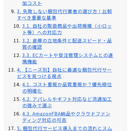
加コスト
3. 失敗しない梱包代行業者の選び方！比較
すべき重要な基準
3.1. 自社の取扱商品や出荷規模（小ロッ
ト等）への対応力
3.2. 倉庫の立地条件と配送スピード・品
質の確認
3.3. ECカートや受注管理システムとの連
携機能
4. 【ニーズ別】自社に最適な梱包代行サー
ビスを見つける視点
4.1. コスト重視か品質重視か？優先順位
の明確化
4.2. アパレルやギフト対応など流通加工
の強みで選ぶ
4.3. AmazonFBA納品やクラウドファン
ディング対応の可否
5. 梱包代行サービス導入までの流れとスム