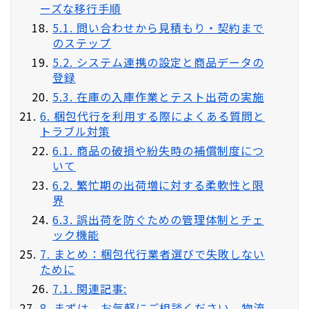
ーズな移行手順
5.1. 問い合わせから見積もり・契約まで
のステップ
5.2. システム連携の設定と商品データの
登録
5.3. 在庫の入庫作業とテスト出荷の実施
6. 梱包代行を利用する際によくある質問と
トラブル対策
6.1. 商品の破損や紛失時の補償制度につ
いて
6.2. 繁忙期の出荷増に対する柔軟性と限
界
6.3. 誤出荷を防ぐための管理体制とチェ
ック機能
7. まとめ：梱包代行業者選びで失敗しない
ために
7.1. 関連記事:
8. まずは、お気軽にご相談ください。物流